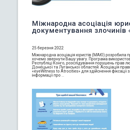
Міжнародна асоціація юри
документування злочинів «e
25 березня 2022
Міжнародна асоціація юристів (МАЮ) розробила про
хочемо звернути Вашу увагу. Програма використов
Республіці Конго, розслідування порушень прав лю
Донецької та Луганської областей. Асоціація пра
«eyeWitness to Atrocities» для здійснення фіксаці
інформації про …