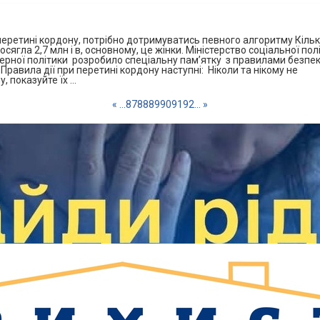
еретині кордону, потрібно дотримуватись певного алгоритму Кільк
ягла 2,7 млн і в, основному, це жінки. Міністерство соціальної пол
ерної політики розробило спеціальну пам’ятку з правилами безпе
 Правила дії при перетині кордону наступні: Ніколи та нікому не
, показуйте їх …
«
...
87
88
89
90
91
92
...
»