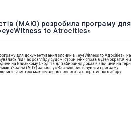
стів (МАЮ) розробила програму дл
yeWitness to Atrocities»
граму для документування злочинів «eyeWitness to Atrocities», на
увалась під час розгляду судом історичних справ в Демократичній
дини на Близькому Сході та для збирання доказів злочинів на тери
вників України (АПУ) запрошує Вас використовувати програму
ї злочинів, з метою максимально повного та оперативного збору