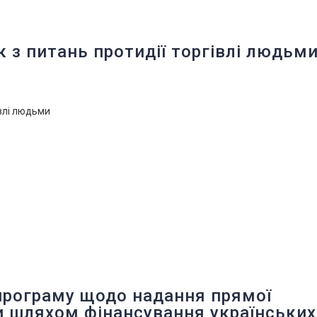
к з питань протидії торгівлі людьм
івлі людьми
програму щодо надання прямої
 шляхом фінансування українських