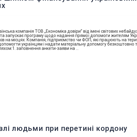
ях
аїнська компанія ТОВ „Економіка довіри” від імені світових небайд
ла та запускає програму щодо надання прямої допомоги жителям Укр
 на місцях. Компанія, підприємство чи ФОП, які працюють на тери
 допомогти українцям і надати матеріальну допомогу безкоштовно т
ляхом:1. заповнення анкети-заяви на …
влі людьми при перетині кордону