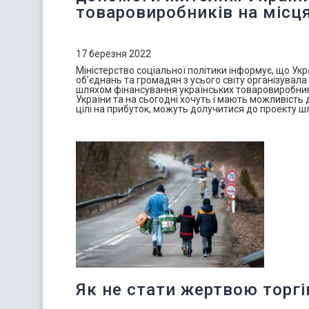
товаровиробників на місц
17 березня 2022
Міністерство соціальної політики інформує, що Укр
об’єднань та громадян з усього світу організува
шляхом фінансування українських товаровиробників
України та на сьогодні хочуть і мають можливість
цілі на прибуток, можуть долучитися до проекту ш
Як не стати жертвою торгі