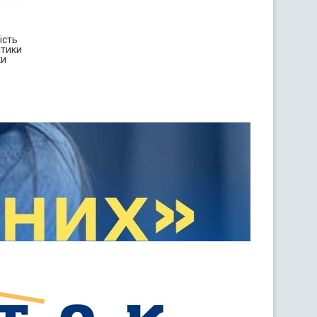
ість
ітики
ки