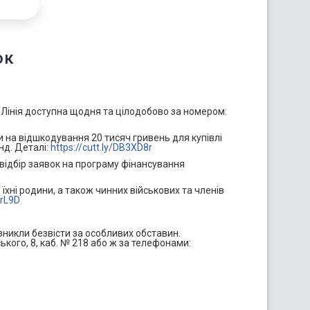
ок
. Лінія доступна щодня та цілодобово за номером:
и на відшкодування 20 тисяч гривень для купівлі
нд. Деталі:
https://cutt.ly/DB3XD8r
 відбір заявок на програму фінансування
хні родини, а також чинних військових та членів
lrL9D
зникли безвісти за особливих обставин.
ького, 8, каб. № 218 або ж за телефонами: