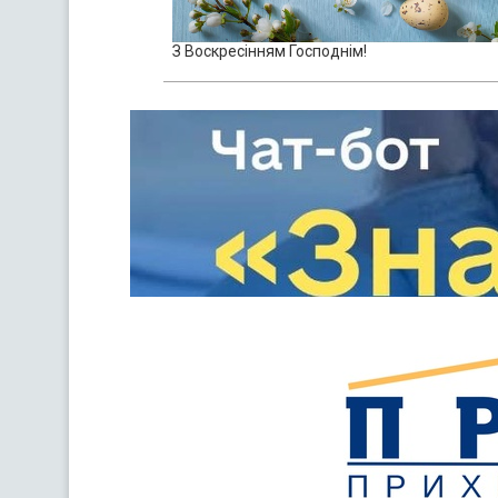
З Воскресінням Господнім!