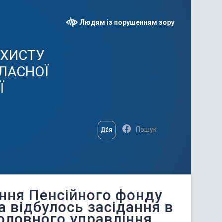
Людям із порушенням зору
АХИСТУ
ЛАСНОЇ
Ї
ння Пенсійного фонду
а відбулось засідання в
Головного управління