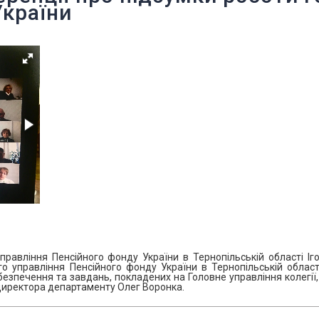
України
равління Пенсійного фонду України в Тернопільській області Іг
го управління Пенсійного фонду України в Тернопільській облас
безпечення та завдань, покладених на Головне управління колегії,
директора департаменту Олег Воронка.