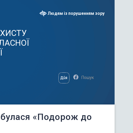
Людям із порушенням зору
АХИСТУ
ЛАСНОЇ
Ї
дбулася «Подорож до