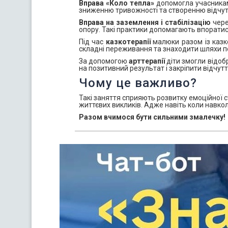
Вправа «Коло тепла»
допомогла учасникам 
зниженню тривожності та створенню відчут
Вправа на заземлення і стабілізацію
чере
опору. Такі практики допомагають впоратис
Під час
казкотерапії
малюки разом із казк
складні переживання та знаходити шляхи п
За допомогою
арттерапії
діти змогли відоб
на позитивний результат і закріпити відчут
Чому це важливо?
Такі заняття сприяють розвитку емоційної с
життєвих викликів. Адже навіть коли навкол
Разом вчимося бути сильними змалечку!