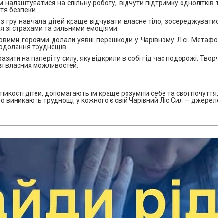
налаштуватися на спільну роботу, відчути підтримку однолітків 
тя безпеки.
з гру навчала дітей краще відчувати власне тіло, зосереджувати
я зі страхами та сильними емоціями.
овими героями долали уявні перешкоди у Чарівному Лісі. Метаф
одолання труднощів.
разити на папері ту силу, яку відкрили в собі під час подорожі. Т
тя власних можливостей.
тійкості дітей, допомагають їм краще розуміти себе та свої почутт
о виникають труднощі, у кожного є свій Чарівний Ліс Сил — джерело