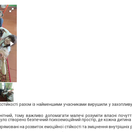
тєстійкості разом із найменшими учасниками вирушили у захопли
нітний, тому важливо допомагати малечі розуміти власні почутт
уло створено безпечний психоемоційний простір, де кожна дитина мо
рямовані на розвиток емоційної стійкості та зміцнення внутрішніх р