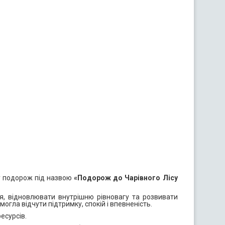
ву подорож під назвою
«Подорож до Чарівного Лісу
я, відновлювати внутрішню рівновагу та розвивати
гла відчути підтримку, спокій і впевненість.
есурсів.