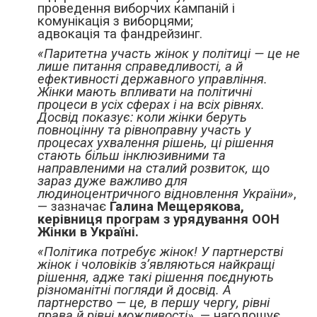
проведення виборчих кампаній і
комунікація з виборцями;
адвокація та фандрейзинг.
«Паритетна участь жінок у політиці — це не
лише питання справедливості, а й
ефективності державного управління.
Жінки мають впливати на політичні
процеси в усіх сферах і на всіх рівнях.
Досвід показує: коли жінки беруть
повноцінну та рівноправну участь у
процесах ухвалення рішень, ці рішення
стають більш інклюзивними та
направленими на сталий розвиток, що
зараз дуже важливо для
людиноцентричного відновлення України»
,
— зазначає
Галина Мещерякова,
керівниця програм з урядування ООН
Жінки в Україні.
«Політика потребує жінок! У партнерстві
жінок і чоловіків зʼявляються найкращі
рішення, адже такі рішення поєднують
різноманітні погляди й досвід. А
партнерство — це, в першу чергу, рівні
права й рівні можливості»,
— наголошує