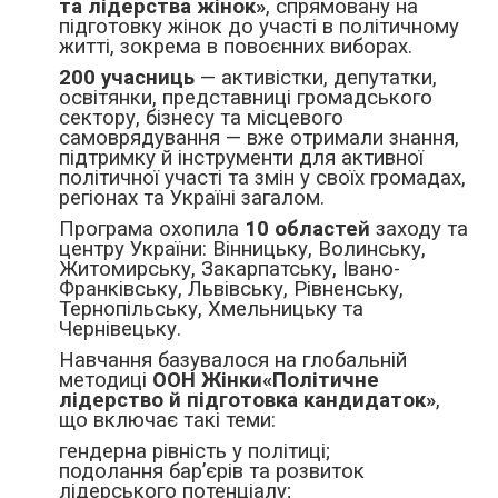
та лідерства жінок»
, спрямовану на
підготовку жінок до участі в політичному
житті, зокрема в повоєнних виборах.
200 учасниць
— активістки, депутатки,
освітянки, представниці громадського
сектору, бізнесу та місцевого
самоврядування — вже отримали знання,
підтримку й інструменти для активної
політичної участі та змін у своїх громадах,
регіонах та Україні загалом.
Програма охопила
10 областей
заходу та
центру України: Вінницьку, Волинську,
Житомирську, Закарпатську, Івано-
Франківську, Львівську, Рівненську,
Тернопільську, Хмельницьку та
Чернівецьку.
Навчання базувалося на глобальній
методиці
ООН Жінки
«Політичне
лідерство й підготовка кандидаток»
,
що включає такі теми:
гендерна рівність у політиці;
подолання бар’єрів та розвиток
лідерського потенціалу;