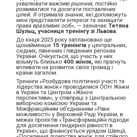
ухвалювати важливі рішення, постійно
розвиватися та досягати поставлених
цілей. Я отримала знання, які допоможуть
мені представляти інтереси та захищати
права вразливих осіб»
, — зазначає
Тетяна
Шульц, учасниця тренінгу зі Львова
.
До кінця 2025 року заплановано ще
щонайменше
15 тренінгів
у центральних,
східних, північних і південних регіонах
України. Очікується, що участь у них
візьмуть близько
400 жінок,
які прагнуть
впливати на розвиток своїх громад і
країни загалом.
Тренінги «Розбудова політичної участі та
лідерства жінок» проводилися ООН Жінки
в Україні та Центром «Жіночі
перспективи», у співпраці з Центральною
виборчою комісією України та
Міжфракційним об’єднанням «Рівні
можливості» у Верховній Раді України, в
межах проєктів «Трансформаційні підходи
для досягнення гендерної рівності в
Україні», що фінансується урядом Швеції,
«Посилення лідерства жінок для стійкого