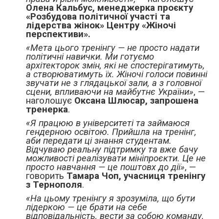
Олена Кальбус, менеджерка проєкту
«Розбудова політичної участі та
лідерства жінок» Центру «Жіночі
перспективи».
«Мета цього тренінгу — не просто надати
політичні навички. Ми готуємо
архітекторок змін, які не спостерігатимуть,
а створюватимуть їх. Жіночі голоси повинні
звучати не з глядацької зали, а з головної
сцени, впливаючи на майбутнє України»
, —
наголошує
Оксана Шлюсар, запрошена
тренерка
.
«Я працюю в університеті та займаюся
гендерною освітою. Прийшла на тренінг,
аби передати ці знання студентам.
Відчуваю реальну підтримку та вже бачу
можливості реалізувати мініпроєкти. Це не
просто навчання — це поштовх до дії»
, —
говорить
Тамара Чоп, учасниця тренінгу
з Тернополя
.
«На цьому тренінгу я зрозуміла, що бути
лідеркою — це брати на себе
відповідальність, вести за собою команду,