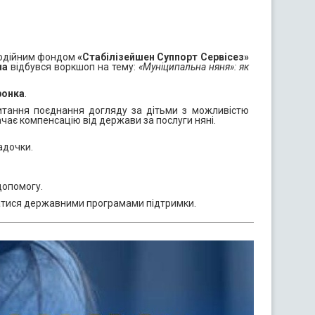
годійним фондом
«Стабілізейшен Суппорт Сервісез»
на
відбувся воркшоп на тему:
«Муніципальна няня»: як
ронка
.
питання поєднання догляду за дітьми з можливістю
ає компенсацію від держави за послуги няні.
адочки.
допомогу.
ватися державними програмами підтримки.