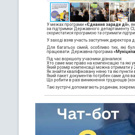
У межах програми
«Єднання заради дії»
, 
за підтримки Державного департаменту С
скористатися програмою та отримати підтри
У заході взяв участь заступник директора 
Для багатьох сімей, особливо тих, які б
працювати. Державна програма
«Муніципа
Під час воркшопу учасники дізналися:
Хто саме має право на компенсацію та які 
Який розмір компенсації можна отримати у 2
Як знайти кваліфіковану няню та які пункти
Який пакет документів потрібен саме для ва
Що робити в разі виникнення труднощів (кон
Такі зустрічі допомагають родинам, зокре