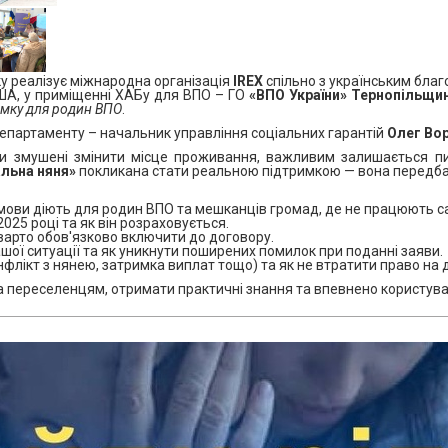
яку реалізує міжнародна організація
IREX
спільно з українським бла
ША, у приміщенні ХАБу для ВПО – ГО
«ВПО України» Тернопільщи
мку для родин ВПО
.
департаменту – начальник управління соціальних гарантій
Олег Во
ули змушені змінити місце проживання, важливим залишається 
льна няня»
покликана стати реальною підтримкою — вона передбач
умови діють для родин ВПО та мешканців громад, де не працюють с
025 році та як він розраховується.
 варто обов'язково включити до договору.
шої ситуації та як уникнути поширених помилок при поданні заяви.
флікт з нянею, затримка виплат тощо) та як не втратити право на 
ма переселенцям, отримати практичні знання та впевнено користу