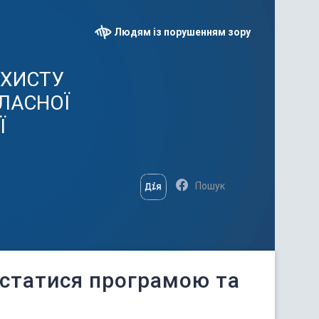
Людям із порушенням зору
АХИСТУ
ЛАСНОЇ
Ї
истатися програмою та