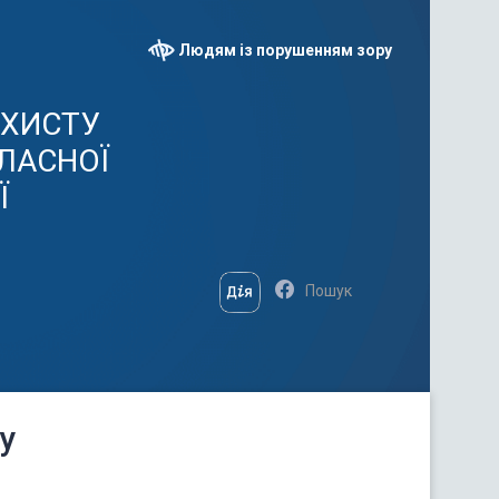
Людям із порушенням зору
АХИСТУ
ЛАСНОЇ
Ї
у