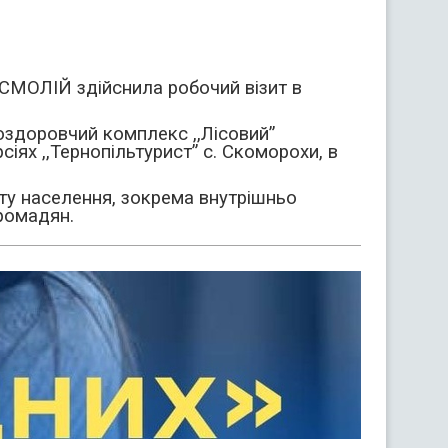
СМОЛІЙ здійснила робочий візит в
оздоровчий комплекс ,,Лісовий”
іях ,,Тернопільтурист” с. Скоморохи, в
ту населення, зокрема внутрішньо
ромадян.