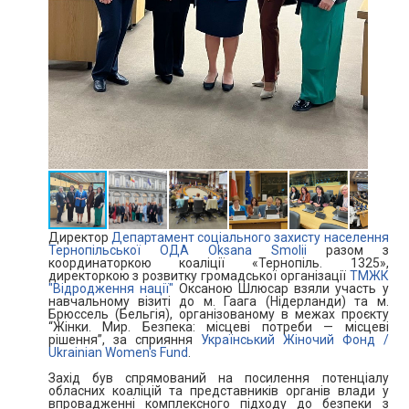
Директор
Департамент соціального захисту населення
Тернопільської ОДА
Oksana Smolii
разом з
координаторкою коаліції «Тернопіль. 1325»,
директоркою з розвитку громадської організації
ТМЖК
"Відродження нації"
Оксаною Шлюсар взяли участь у
навчальному візиті до м. Гаага (Нідерланди) та м.
Брюссель (Бельгія), організованому в межах проєкту
“Жінки. Мир. Безпека: місцеві потреби — місцеві
рішення”, за сприяння
Український Жіночий Фонд /
Ukrainian Women's Fund
.
Захід був спрямований на посилення потенціалу
обласних коаліцій та представників органів влади у
впровадженні комплексного підходу до безпеки з