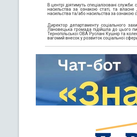
В центрі діятимуть спеціалізовані служби:
насильства за ознакою статі, та власне
насильства та/або насильства за ознакою с
Директор департаменту соціального захи
Лановецька громада підійшла до цього пи
Тернопільської ОВА Руслані Кушнір та коле
вагомий внесок у розвиток соціальної сфер