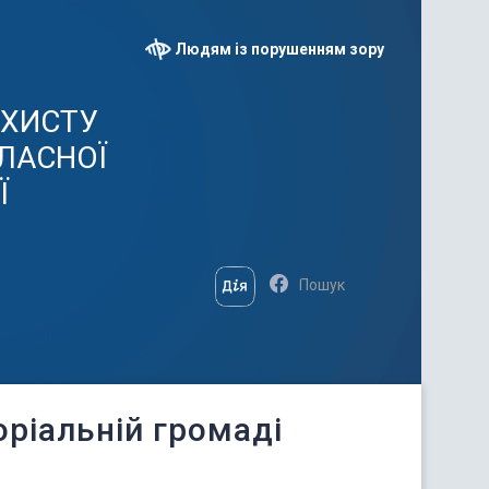
Людям із порушенням зору
АХИСТУ
ЛАСНОЇ
Ї
оріальній громаді