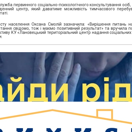
 служба первинного соціально-психологічного консультування осіб
 денний центр, який даватиме можливість тимчасового перебу
таті.
сту населення Оксана Смолій зазначила: «Вирішення питань н
тання свідомо, тож і маємо позитивний результат» та вручила п
ктиву КУ «Лановецький територіальний центр надання соціальних 
и.