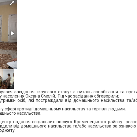
булося засідання «круглого столу» з питань запобігання та про
 населення Оксана Смолій. Під час засідання обговорили:
ідтримки осіб, які постраждали від домашнього насильства та/а
ди у сфері протидії домашньому насильству та торгівлі людьми;
ашнього насильства.
 центр надання соціальних послуг» Кременецького району розпо
аждали від домашнього насильства та/або насильства за ознакою 
бюджету.