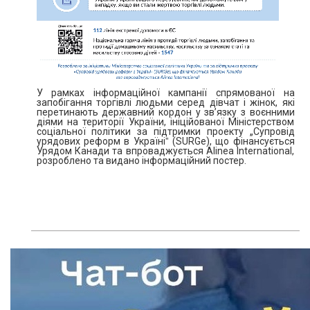
У рамках інформаційної кампанії спрямованої на
запобігання торгівлі людьми серед дівчат і жінок, які
перетинають державний кордон у зв’язку з воєнними
діями на території України, ініційованої Міністерством
соціальної політики за підтримки проекту „Супровід
урядових реформ в Україніˮ (SURGe), що фінансується
Урядом Канади та впроваджується Alinea International,
розроблено та видано інформаційний постер.